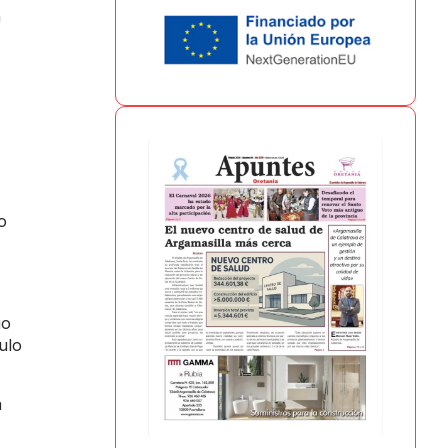
n
o
io
ulo
a