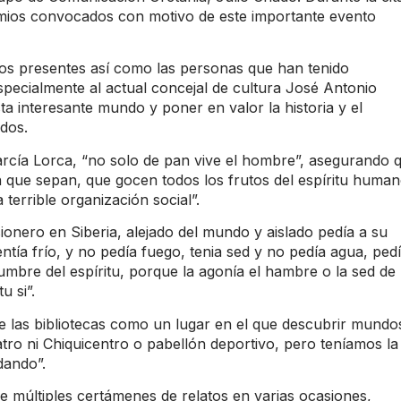
emios convocados con motivo de este importante evento
los presentes así como las personas que han tenido
specialmente al actual concejal de cultura José Antonio
ta interesante mundo y poner en valor la historia y el
odos.
rcía Lorca, “no solo de pan vive el hombre”, asegurando 
 que sepan, que gocen todos los frutos del espíritu huma
 terrible organización social”.
ionero en Siberia, alejado del mundo y aislado pedía a su
tía frío, y no pedía fuego, tenia sed y no pedía agua, ped
 cumbre del espíritu, porque la agonía el hambre o la sed de
u si”.
e las bibliotecas como un lugar en el que descubrir mundo
atro ni Chiquicentro o pabellón deportivo, pero teníamos la
dando”.
de múltiples certámenes de relatos en varias ocasiones,