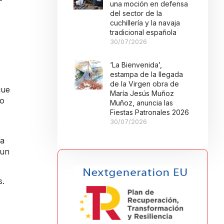
una moción en defensa
del sector de la
cuchillería y la navaja
tradicional española
30/07/2026
‘La Bienvenida’,
estampa de la llegada
de la Virgen obra de
que
María Jesús Muñoz
no
Muñoz, anuncia las
Fiestas Patronales 2026
30/07/2026
ía
 un
s.