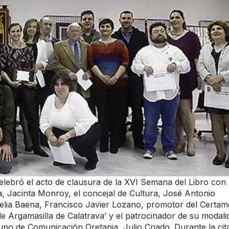
elebró el acto de clausura de la XVI Semana del Libro con
sa, Jacinta Monroy, el concejal de Cultura, José Antonio
 Celia Baena, Francisco Javier Lozano, promotor del Certa
 de Argamasilla de Calatrava’ y el patrocinador de su modali
upo de Comunicación Oretania, Julio Criado. Durante la cit