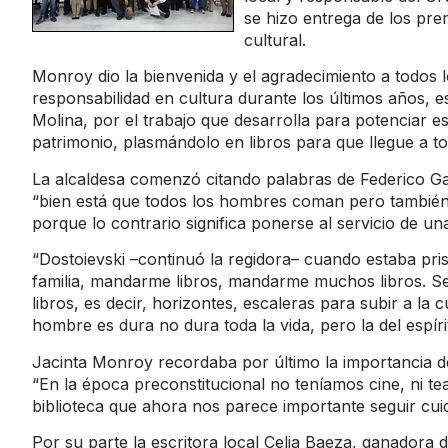
se hizo entrega de los pr
cultural.
Monroy dio la bienvenida y el agradecimiento a todos 
responsabilidad en cultura durante los últimos años, e
Molina, por el trabajo que desarrolla para potenciar es
patrimonio, plasmándolo en libros para que llegue a t
La alcaldesa comenzó citando palabras de Federico Ga
“bien está que todos los hombres coman pero también
porque lo contrario significa ponerse al servicio de una
“Dostoievski –continuó la regidora– cuando estaba pris
familia, mandarme libros, mandarme muchos libros. Sen
libros, es decir, horizontes, escaleras para subir a la
hombre es dura no dura toda la vida, pero la del espírit
Jacinta Monroy recordaba por último la importancia d
“En la época preconstitucional no teníamos cine, ni te
biblioteca que ahora nos parece importante seguir cui
Por su parte la escritora local Celia Baeza, ganadora 