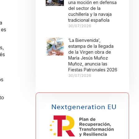
una moción en defensa
del sector de la
cuchillería y la navaja
tradicional española
a
30/07/2026
 es
‘La Bienvenida’,
estampa de la llegada
s,
de la Virgen obra de
vés
María Jesús Muñoz
Muñoz, anuncia las
Fiestas Patronales 2026
30/07/2026
os
to