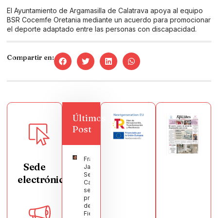
El Ayuntamiento de Argamasilla de Calatrava apoya al equipo
BSR Cocemfe Oretania mediante un acuerdo para promocionar
el deporte adaptado entre las personas con discapacidad.
Compartir en:
Últimos
Post
Francisco
Sede
Javier
Segura
electrónica
Castellanos
será el
pregonero
de las
Fiestas