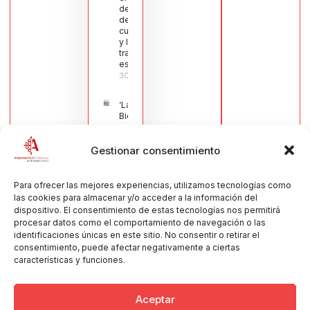
del sector
de la
cuchillería
y la navaja
tradicional
española
30/07/2026
‘La
Bienvenida’,
estampa de
la llegada
Gestionar consentimiento
de la Virgen
obra de
María Jesús
Muñoz
Para ofrecer las mejores experiencias, utilizamos tecnologías como
Muñoz,
las cookies para almacenar y/o acceder a la información del
anuncia las
dispositivo. El consentimiento de estas tecnologías nos permitirá
Fiestas
procesar datos como el comportamiento de navegación o las
Patronales
identificaciones únicas en este sitio. No consentir o retirar el
2026
consentimiento, puede afectar negativamente a ciertas
30/07/2026
características y funciones.
Aceptar