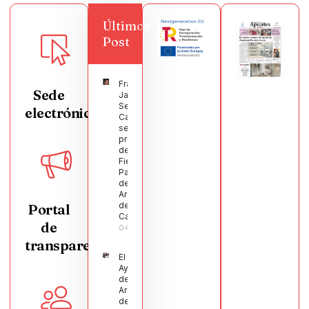
Últimos
Post
Francisco
Sede
Javier
Segura
electrónica
Castellanos
será el
pregonero
de las
Fiestas
Patronales
de
Argamasilla
de
Portal
Calatrava
de
04/08/2026
transparencia
El
Ayuntamiento
de
Argamasilla
de Calatrava