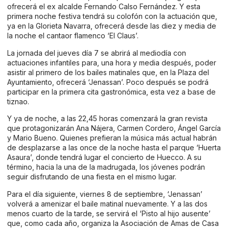
ofrecerá el ex alcalde Fernando Calso Fernández. Y esta
primera noche festiva tendrá su colofón con la actuación que,
ya en la Glorieta Navarra, ofrecerá desde las diez y media de
la noche el cantaor flamenco ‘El Claus’.
La jornada del jueves día 7 se abrirá al mediodía con
actuaciones infantiles para, una hora y media después, poder
asistir al primero de los bailes matinales que, en la Plaza del
Ayuntamiento, ofrecerá ‘Jenassan’. Poco después se podrá
participar en la primera cita gastronómica, esta vez a base de
tiznao.
Y ya de noche, a las 22,45 horas comenzará la gran revista
que protagonizarán Ana Nájera, Carmen Cordero, Ángel García
y Mario Bueno. Quienes prefieran la música más actual habrán
de desplazarse a las once de la noche hasta el parque ‘Huerta
Asaura’, donde tendrá lugar el concierto de Huecco. A su
término, hacia la una de la madrugada, los jóvenes podrán
seguir disfrutando de una fiesta en el mismo lugar.
Para el día siguiente, viernes 8 de septiembre, ‘Jenassan’
volverá a amenizar el baile matinal nuevamente. Y a las dos
menos cuarto de la tarde, se servirá el ‘Pisto al hijo ausente’
que, como cada año, organiza la Asociación de Amas de Casa