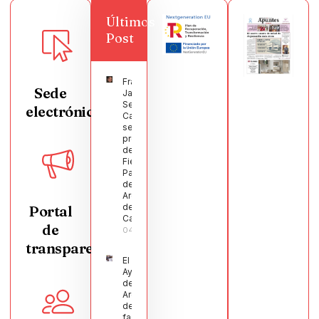
Últimos
Post
Francisco
Sede
Javier
Segura
electrónica
Castellanos
será el
pregonero
de las
Fiestas
Patronales
de
Argamasilla
de
Portal
Calatrava
de
04/08/2026
transparencia
El
Ayuntamiento
de
Argamasilla
de Calatrava
facilita la