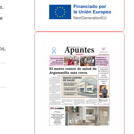
s.
de
os,