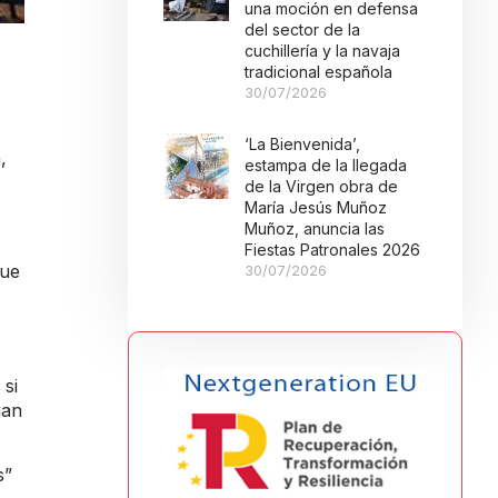
una moción en defensa
del sector de la
cuchillería y la navaja
tradicional española
30/07/2026
‘La Bienvenida’,
,
estampa de la llegada
de la Virgen obra de
María Jesús Muñoz
Muñoz, anuncia las
Fiestas Patronales 2026
que
30/07/2026
 si
gan
s”