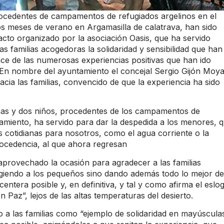
rocedentes de campamentos de refugiados argelinos en el
s meses de verano en Argamasilla de calatrava, han sido
acto organizado por la asociación Oasis, que ha servido
s familias acogedoras la solidaridad y sensibilidad que han
ce de las numerosas experiencias positivas que han ido
n nombre del ayuntamiento el concejal Sergio Gijón Moya
acia las familias, convencido de que la experiencia ha sido
niñas y dos niños, procedentes de los campamentos de
tamiento, ha servido para dar la despedida a los menores, 
s cotidianas para nosotros, como el agua corriente o la
rocedencia, al que ahora regresan
 aprovechado la ocasión para agradecer a las familias
giendo a los pequeños sino dando además todo lo mejor de
ntera posible y, en definitiva, y tal y como afirma el eslo
 Paz”, lejos de las altas temperaturas del desierto.
o a las familias como “ejemplo de solidaridad en mayúscula