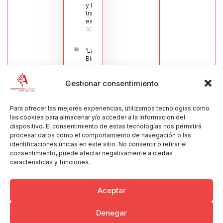
y la navaja
tradicional
española
30/07/2026
‘La
Bienvenida’,
estampa de
la llegada
Gestionar consentimiento
de la Virgen
obra de
María Jesús
Muñoz
Para ofrecer las mejores experiencias, utilizamos tecnologías como
Muñoz,
las cookies para almacenar y/o acceder a la información del
anuncia las
dispositivo. El consentimiento de estas tecnologías nos permitirá
Fiestas
procesar datos como el comportamiento de navegación o las
Patronales
identificaciones únicas en este sitio. No consentir o retirar el
2026
consentimiento, puede afectar negativamente a ciertas
30/07/2026
características y funciones.
Aceptar
Denegar