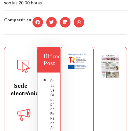
son las 20:00 horas
Compartir en:
Últimos
Post
Francisco
Sede
Javier
Segura
electrónica
Castellanos
será el
pregonero
de las
Fiestas
Patronales
de
Argamasilla