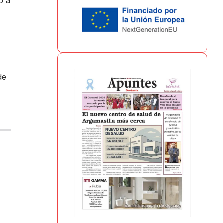
o a
de