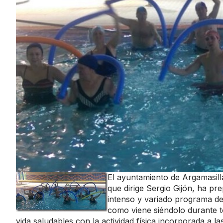
El ayuntamiento de Argamasilla
que dirige Sergio Gijón, ha p
intenso y variado programa de 
como viene siéndolo durante to
vida saludables con la actividad física incorporada a la