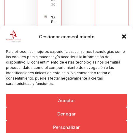
30/07/2026
‘La
Bienvenida’,
estampa de
la llegada
Gestionar consentimiento
de la Virgen
obra de
María Jesús
Muñoz
Para ofrecer las mejores experiencias, utilizamos tecnologías como
Muñoz,
las cookies para almacenar y/o acceder a la información del
anuncia las
dispositivo. El consentimiento de estas tecnologías nos permitirá
Fiestas
procesar datos como el comportamiento de navegación o las
Patronales
identificaciones únicas en este sitio. No consentir o retirar el
2026
consentimiento, puede afectar negativamente a ciertas
30/07/2026
características y funciones.
Aceptar
Denegar
Copyright © 2026 Ayuntamiento de Argamasilla de Calatrava
Personalizar
Politica de Privacidad y Aviso Legal
Registro de la actividad