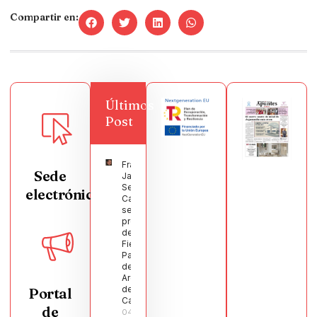
Compartir en:
Últimos
Post
Francisco
Sede
Javier
Segura
electrónica
Castellanos
será el
pregonero
de las
Fiestas
Patronales
de
Argamasilla
de
Portal
Calatrava
de
04/08/2026