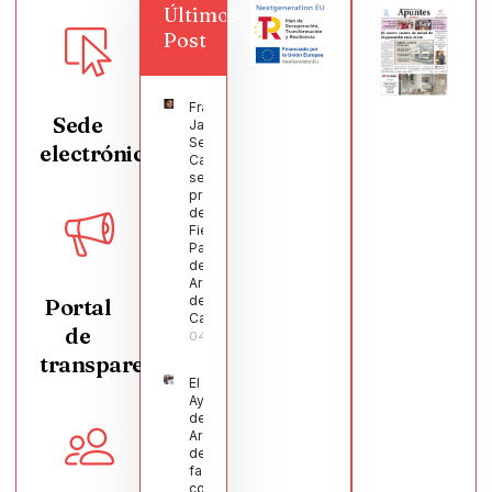
Últimos
Post
Francisco
Sede
Javier
Segura
electrónica
Castellanos
será el
pregonero
de las
Fiestas
Patronales
de
Argamasilla
de
Portal
Calatrava
de
04/08/2026
transparencia
El
Ayuntamiento
de
Argamasilla
de Calatrava
facilita la
conciliación