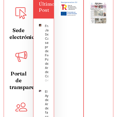
Últimos
Post
Francisco
Sede
Javier
Segura
electrónica
Castellanos
será el
pregonero
de las
Fiestas
Patronales
de
Argamasilla
de
Portal
Calatrava
de
04/08/2026
transparencia
El
Ayuntamiento
de
Argamasilla
de Calatrava
facilita la
conciliación