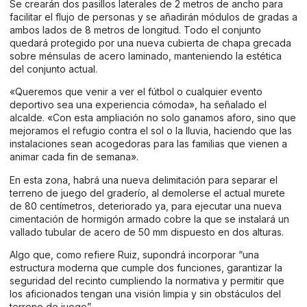
Se crearán dos pasillos laterales de 2 metros de ancho para
facilitar el flujo de personas y se añadirán módulos de gradas a
ambos lados de 8 metros de longitud. Todo el conjunto
quedará protegido por una nueva cubierta de chapa grecada
sobre ménsulas de acero laminado, manteniendo la estética
del conjunto actual.
«Queremos que venir a ver el fútbol o cualquier evento
deportivo sea una experiencia cómoda», ha señalado el
alcalde. «Con esta ampliación no solo ganamos aforo, sino que
mejoramos el refugio contra el sol o la lluvia, haciendo que las
instalaciones sean acogedoras para las familias que vienen a
animar cada fin de semana».
En esta zona, habrá una nueva delimitación para separar el
terreno de juego del graderío, al demolerse el actual murete
de 80 centímetros, deteriorado ya, para ejecutar una nueva
cimentación de hormigón armado cobre la que se instalará un
vallado tubular de acero de 50 mm dispuesto en dos alturas.
Algo que, como refiere Ruiz, supondrá incorporar “una
estructura moderna que cumple dos funciones, garantizar la
seguridad del recinto cumpliendo la normativa y permitir que
los aficionados tengan una visión limpia y sin obstáculos del
terreno de juego”.