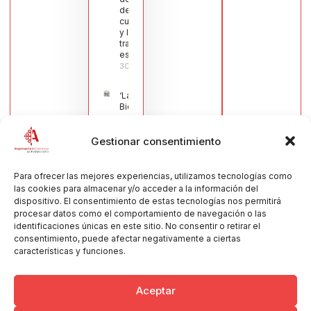
de la
cuchillería
y la navaja
tradicional
española
30/07/2026
‘La
Bienvenida’,
estampa de
la llegada
Gestionar consentimiento
de la Virgen
obra de
María Jesús
Muñoz
Para ofrecer las mejores experiencias, utilizamos tecnologías como
Muñoz,
las cookies para almacenar y/o acceder a la información del
anuncia las
dispositivo. El consentimiento de estas tecnologías nos permitirá
Fiestas
procesar datos como el comportamiento de navegación o las
Patronales
identificaciones únicas en este sitio. No consentir o retirar el
2026
consentimiento, puede afectar negativamente a ciertas
30/07/2026
características y funciones.
Aceptar