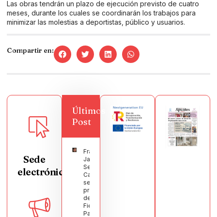
Las obras tendrán un plazo de ejecución previsto de cuatro
meses, durante los cuales se coordinarán los trabajos para
minimizar las molestias a deportistas, público y usuarios.
Compartir en:
Últimos
Post
Francisco
Sede
Javier
Segura
electrónica
Castellanos
será el
pregonero
de las
Fiestas
Patronales