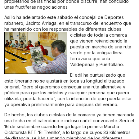
propietarios de las fincas por donde discurre, han concluido
unas fructíferas negociaciones.
Así lo ha adelantado este sábado el concejal de Deportes
rabanero, Jacinto Arriaga, en el transcurso del encuentro que
ha mantenido con los responsables de diferentes clubes
ciclistas de toda la comarca
que vienen reivindicando la
puesta en marcha de una ruta
verde por la antigua línea
ferroviaria que unía
Valdepeñas y Puertollano.
El edil ha puntualizado que
este itinerario no se ajustará en toda su longitud al trazado
original, “pero sí queremos conseguir una ruta alternativa y
pública para que los ciclistas y cualquier persona que quiera
utilizarla, pueda hacerlo”, con la intención de que pueda estar
ya operativa preliminarmente para después del verano.
De hecho, los clubes ciclistas de la comarca ya tienen marcada
una fecha en el calendario e incluso cartel convocante. Será el
16 de septiembre cuando tenga lugar la primera Marcha
Cicloturista BTT ‘El Trenillo’, a lo largo de cuyos 33 kilómetros
de distancia, se irán sumando miembros de los diferentes