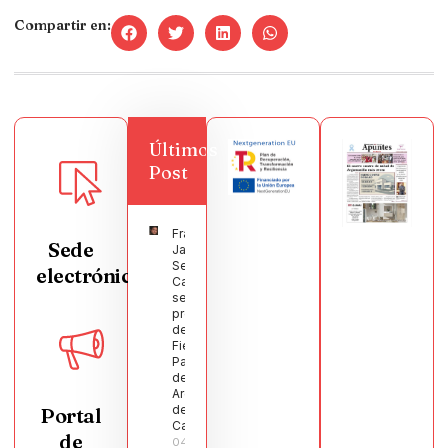
Compartir en:
Últimos
Post
Francisco
Sede
Javier
Segura
electrónica
Castellanos
será el
pregonero
de las
Fiestas
Patronales
de
Argamasilla
de
Portal
Calatrava
de
04/08/2026