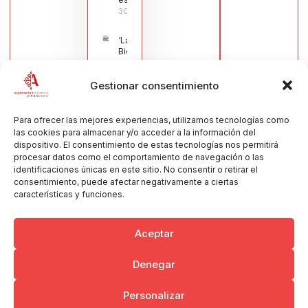
30/07/2026
‘La
Bienvenida’,
estampa de
la llegada
Gestionar consentimiento
de la Virgen
obra de
María Jesús
Muñoz
Para ofrecer las mejores experiencias, utilizamos tecnologías como
Muñoz,
las cookies para almacenar y/o acceder a la información del
anuncia las
dispositivo. El consentimiento de estas tecnologías nos permitirá
Fiestas
procesar datos como el comportamiento de navegación o las
Patronales
identificaciones únicas en este sitio. No consentir o retirar el
2026
consentimiento, puede afectar negativamente a ciertas
30/07/2026
características y funciones.
Aceptar
Denegar
Copyright © 2026 Ayuntamiento de Argamasilla de Calatrava
Personalizar
Politica de Privacidad y Aviso Legal
Registro de la actividad