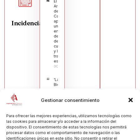
El Pleno de
Argamasilla
de
Calatrava
aprueba
Incidencias
una moción
en defensa
del sector
de la
cuchillería
y la navaja
tradicional
española
30/07/2026
‘La
Bienvenida’,
estampa de
la llegada
Gestionar consentimiento
de la Virgen
obra de
María Jesús
Muñoz
Para ofrecer las mejores experiencias, utilizamos tecnologías como
Muñoz,
las cookies para almacenar y/o acceder a la información del
anuncia las
dispositivo. El consentimiento de estas tecnologías nos permitirá
Fiestas
procesar datos como el comportamiento de navegación o las
Patronales
identificaciones únicas en este sitio. No consentir o retirar el
2026