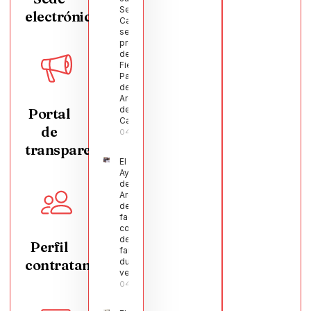
Segura
electrónica
Castellanos
será el
pregonero
de las
Fiestas
Patronales
de
Argamasilla
de
Portal
Calatrava
de
04/08/2026
transparencia
El
Ayuntamiento
de
Argamasilla
de Calatrava
facilita la
conciliación
de 200
Perfil
familias
contratante
durante el
verano
04/08/2026