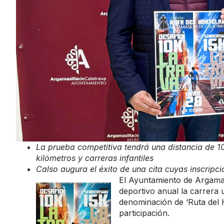
La prueba competitiva tendrá una distancia de 1
kilómetros y carreras infantiles
Calso augura el éxito de una cita cuyas inscripc
El Ayuntamiento de Argamas
deportivo anual la carrera u
denominación de ‘Ruta del H
participación.