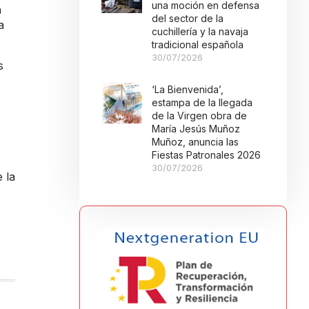
una moción en defensa
n
del sector de la
a
cuchillería y la navaja
tradicional española
30/07/2026
s
‘La Bienvenida’,
estampa de la llegada
de la Virgen obra de
María Jesús Muñoz
Muñoz, anuncia las
Fiestas Patronales 2026
30/07/2026
 la