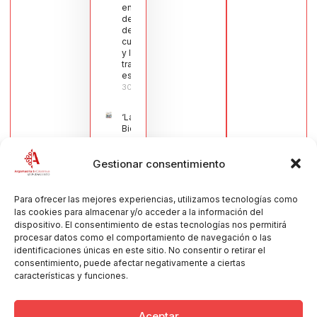
en defensa
del sector
de la
cuchillería
y la navaja
tradicional
española
30/07/2026
‘La
Bienvenida’,
estampa de
la llegada
Gestionar consentimiento
de la Virgen
obra de
María Jesús
Muñoz
Para ofrecer las mejores experiencias, utilizamos tecnologías como
Muñoz,
las cookies para almacenar y/o acceder a la información del
anuncia las
dispositivo. El consentimiento de estas tecnologías nos permitirá
Fiestas
procesar datos como el comportamiento de navegación o las
Patronales
identificaciones únicas en este sitio. No consentir o retirar el
2026
consentimiento, puede afectar negativamente a ciertas
30/07/2026
características y funciones.
Aceptar