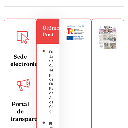
Últimos
Post
Francisco
Sede
Javier
Segura
electrónica
Castellanos
será el
pregonero
de las
Fiestas
Patronales
de
Argamasilla
de
Portal
Calatrava
de
04/08/2026
transparencia
El