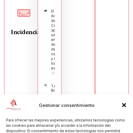
El Pleno de
Argamasilla
de
Calatrava
aprueba
Incidencias
una moción
en defensa
del sector
de la
cuchillería
y la navaja
tradicional
española
30/07/2026
‘La
Bienvenida’,
estampa de
la llegada
Gestionar consentimiento
de la Virgen
obra de
María Jesús
Muñoz
Para ofrecer las mejores experiencias, utilizamos tecnologías como
Muñoz,
las cookies para almacenar y/o acceder a la información del
anuncia las
dispositivo. El consentimiento de estas tecnologías nos permitirá