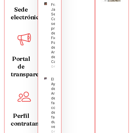
Francisco
Sede
Javier
Segura
electrónica
Castellanos
será el
pregonero
de las
Fiestas
Patronales
de
Argamasilla
de
Portal
Calatrava
de
04/08/2026
transparencia
El
Ayuntamiento
de
Argamasilla
de Calatrava
facilita la
conciliación
de 200
Perfil
familias
contratante
durante el
verano
04/08/2026