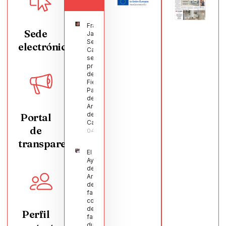
Francisco
Sede
Javier
Segura
electrónica
Castellanos
será el
pregonero
de las
Fiestas
Patronales
de
Argamasilla
de
Portal
Calatrava
de
04/08/2026
transparencia
El
Ayuntamiento
de
Argamasilla
de Calatrava
facilita la
conciliación
de 200
Perfil
familias
durante el