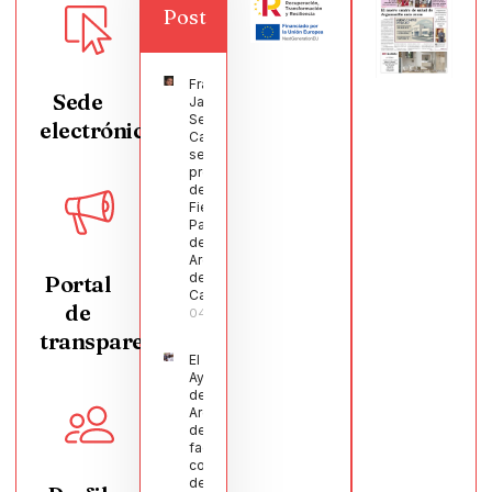
Post
Francisco
Sede
Javier
Segura
electrónica
Castellanos
será el
pregonero
de las
Fiestas
Patronales
de
Argamasilla
de
Portal
Calatrava
de
04/08/2026
transparencia
El
Ayuntamiento
de
Argamasilla
de Calatrava
facilita la
conciliación
de 200