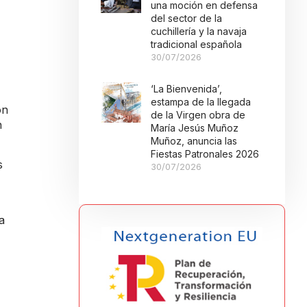
una moción en defensa
del sector de la
cuchillería y la navaja
tradicional española
30/07/2026
‘La Bienvenida’,
estampa de la llegada
ón
de la Virgen obra de
n
María Jesús Muñoz
Muñoz, anuncia las
Fiestas Patronales 2026
s
30/07/2026
a