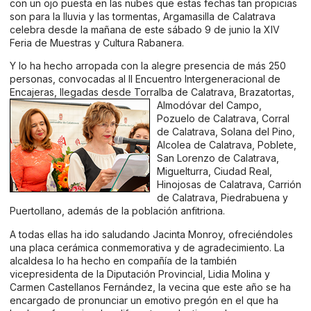
con un ojo puesta en las nubes que estas fechas tan propicias
son para la lluvia y las tormentas, Argamasilla de Calatrava
celebra desde la mañana de este sábado 9 de junio la XIV
Feria de Muestras y Cultura Rabanera.
Y lo ha hecho arropada con la alegre presencia de más 250
personas, convocadas al II Encuentro Intergeneracional de
Encajeras, llegadas desde Torralba de Calatrava, Brazatortas,
Almodóvar del Campo,
Pozuelo de Calatrava, Corral
de Calatrava, Solana del Pino,
Alcolea de Calatrava, Poblete,
San Lorenzo de Calatrava,
Miguelturra, Ciudad Real,
Hinojosas de Calatrava, Carrión
de Calatrava, Piedrabuena y
Puertollano, además de la población anfitriona.
A todas ellas ha ido saludando Jacinta Monroy, ofreciéndoles
una placa cerámica conmemorativa y de agradecimiento. La
alcaldesa lo ha hecho en compañía de la también
vicepresidenta de la Diputación Provincial, Lidia Molina y
Carmen Castellanos Fernández, la vecina que este año se ha
encargado de pronunciar un emotivo pregón en el que ha