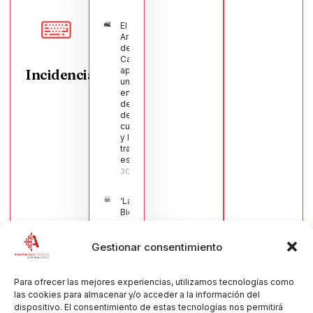
El Pleno de
Argamasilla
de
Calatrava
aprueba
Incidencias
una moción
en defensa
del sector
de la
cuchillería
y la navaja
tradicional
española
30/07/2026
‘La
Bienvenida’,
estampa de
la llegada
Gestionar consentimiento
de la Virgen
obra de
María Jesús
Muñoz
Para ofrecer las mejores experiencias, utilizamos tecnologías como
Muñoz,
las cookies para almacenar y/o acceder a la información del
anuncia las
dispositivo. El consentimiento de estas tecnologías nos permitirá
Fiestas