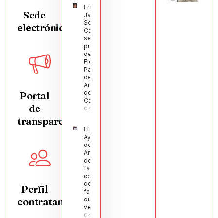
Francisco
Sede
Javier
Segura
electrónica
Castellanos
será el
pregonero
de las
Fiestas
Patronales
de
Argamasilla
de
Portal
Calatrava
de
04/08/2026
transparencia
El
Ayuntamiento
de
Argamasilla
de Calatrava
facilita la
conciliación
de 200
Perfil
familias
contratante
durante el
verano
04/08/2026