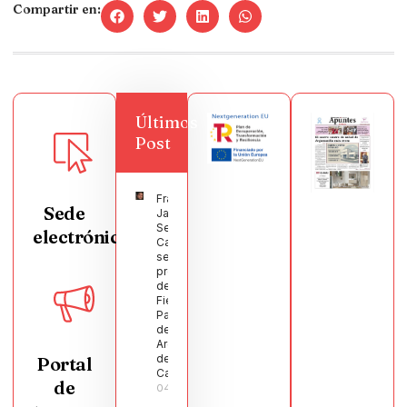
Compartir en:
Últimos
Post
Francisco
Sede
Javier
Segura
electrónica
Castellanos
será el
pregonero
de las
Fiestas
Patronales
de
Argamasilla
de
Portal
Calatrava
de
04/08/2026