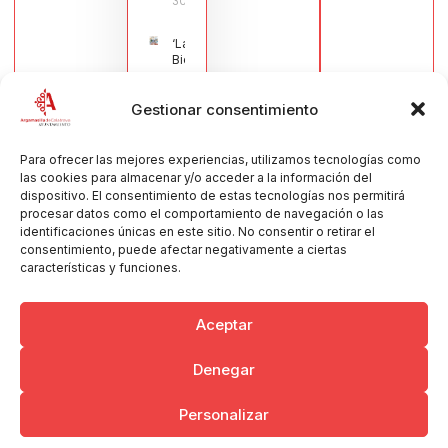
30/07/2026
‘La
Bienvenida’,
estampa de
la llegada
Gestionar consentimiento
de la Virgen
obra de
María Jesús
Muñoz
Para ofrecer las mejores experiencias, utilizamos tecnologías como
Muñoz,
las cookies para almacenar y/o acceder a la información del
anuncia las
dispositivo. El consentimiento de estas tecnologías nos permitirá
Fiestas
procesar datos como el comportamiento de navegación o las
Patronales
identificaciones únicas en este sitio. No consentir o retirar el
2026
consentimiento, puede afectar negativamente a ciertas
30/07/2026
características y funciones.
Aceptar
Denegar
Copyright © 2026 Ayuntamiento de Argamasilla de Calatrava
Personalizar
Politica de Privacidad y Aviso Legal
Registro de la actividad
Cookies