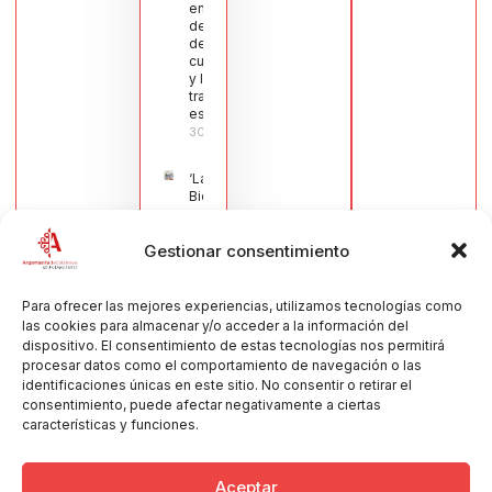
en defensa
del sector
de la
cuchillería
y la navaja
tradicional
española
30/07/2026
‘La
Bienvenida’,
estampa de
la llegada
Gestionar consentimiento
de la Virgen
obra de
María Jesús
Muñoz
Para ofrecer las mejores experiencias, utilizamos tecnologías como
Muñoz,
las cookies para almacenar y/o acceder a la información del
anuncia las
dispositivo. El consentimiento de estas tecnologías nos permitirá
Fiestas
procesar datos como el comportamiento de navegación o las
Patronales
identificaciones únicas en este sitio. No consentir o retirar el
2026
consentimiento, puede afectar negativamente a ciertas
30/07/2026
características y funciones.
Aceptar