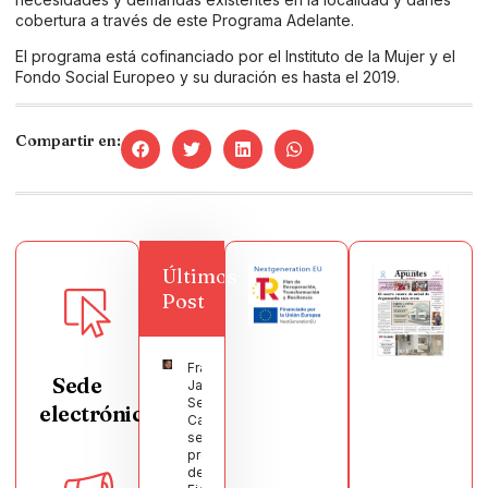
cobertura a través de este Programa Adelante.
El programa está cofinanciado por el Instituto de la Mujer y el
Fondo Social Europeo y su duración es hasta el 2019.
Compartir en:
Últimos
Post
Francisco
Sede
Javier
Segura
electrónica
Castellanos
será el
pregonero
de las