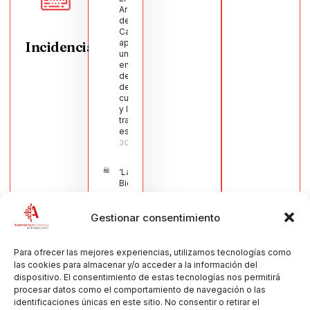
Argamasilla
de
Calatrava
aprueba
Incidencias
una moción
en defensa
del sector
de la
cuchillería
y la navaja
tradicional
española
30/07/2026
‘La
Bienvenida’,
estampa de
la llegada
Gestionar consentimiento
de la Virgen
obra de
María Jesús
Muñoz
Para ofrecer las mejores experiencias, utilizamos tecnologías como
Muñoz,
las cookies para almacenar y/o acceder a la información del
anuncia las
dispositivo. El consentimiento de estas tecnologías nos permitirá
Fiestas
procesar datos como el comportamiento de navegación o las
Patronales
identificaciones únicas en este sitio. No consentir o retirar el
2026