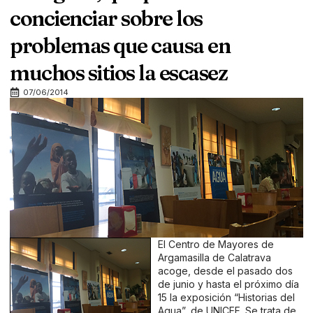
concienciar sobre los
problemas que causa en
muchos sitios la escasez
07/06/2014
El Centro de Mayores de
Argamasilla de Calatrava
acoge, desde el pasado dos
de junio y hasta el próximo día
15 la exposición “Historias del
Agua”, de UNICEF. Se trata de