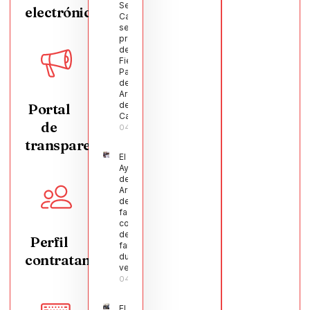
Segura
electrónica
Castellanos
será el
pregonero
de las
Fiestas
Patronales
de
Argamasilla
de
Portal
Calatrava
de
04/08/2026
transparencia
El
Ayuntamiento
de
Argamasilla
de Calatrava
facilita la
conciliación
de 200
Perfil
familias
contratante
durante el
verano
04/08/2026
El Pleno de