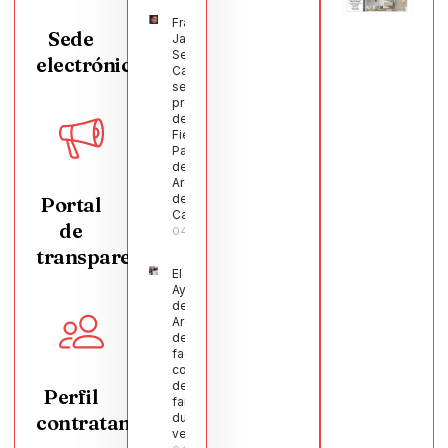
Francisco
Sede
Javier
Segura
electrónica
Castellanos
será el
pregonero
de las
Fiestas
Patronales
de
Argamasilla
de
Portal
Calatrava
de
04/08/2026
transparencia
El
Ayuntamiento
de
Argamasilla
de Calatrava
facilita la
conciliación
de 200
Perfil
familias
contratante
durante el
verano