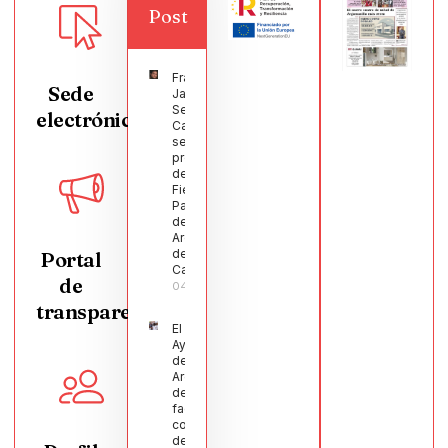
Post
Francisco
Sede
Javier
Segura
electrónica
Castellanos
será el
pregonero
de las
Fiestas
Patronales
de
Argamasilla
de
Portal
Calatrava
de
04/08/2026
transparencia
El
Ayuntamiento
de
Argamasilla
de Calatrava
facilita la
conciliación
de 200