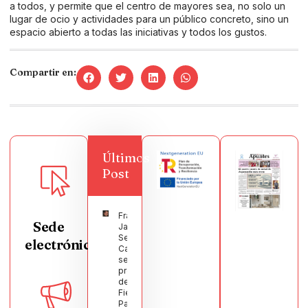
a todos, y permite que el centro de mayores sea, no solo un
lugar de ocio y actividades para un público concreto, sino un
espacio abierto a todas las iniciativas y todos los gustos.
Compartir en:
Últimos
Post
Francisco
Sede
Javier
Segura
electrónica
Castellanos
será el
pregonero
de las
Fiestas
Patronales