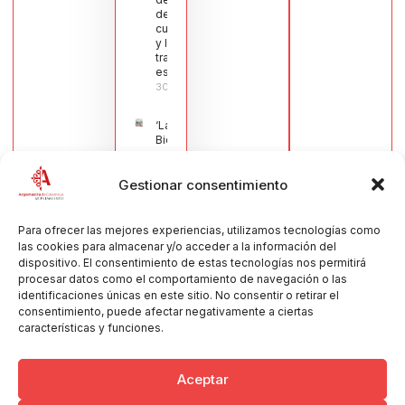
de la
cuchillería
y la navaja
tradicional
española
30/07/2026
‘La
Bienvenida’,
estampa de
la llegada
Gestionar consentimiento
de la Virgen
obra de
María Jesús
Muñoz
Para ofrecer las mejores experiencias, utilizamos tecnologías como
Muñoz,
las cookies para almacenar y/o acceder a la información del
anuncia las
dispositivo. El consentimiento de estas tecnologías nos permitirá
Fiestas
procesar datos como el comportamiento de navegación o las
Patronales
identificaciones únicas en este sitio. No consentir o retirar el
2026
consentimiento, puede afectar negativamente a ciertas
30/07/2026
características y funciones.
Aceptar