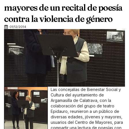
mayores de un recital de poesía
contra la violencia de género
01/12/2014
Las concejalías de Bienestar Social y
Cultura del ayuntamiento de
Argamasilla de Calatrava, con la
colaboración del grupo de teatro
Epidauro, reunieron a un público de
diversas edades, jóvenes y mayores,
usuarios del Centro de Mayores, para
compartir una lectura de poesías con