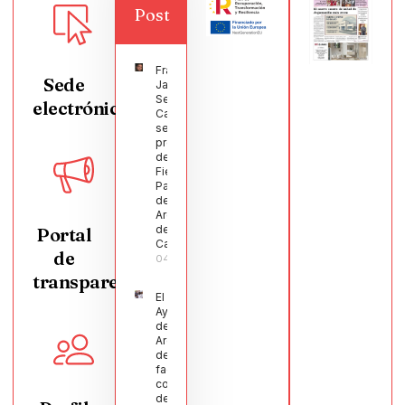
Post
Francisco
Sede
Javier
Segura
electrónica
Castellanos
será el
pregonero
de las
Fiestas
Patronales
de
Argamasilla
de
Portal
Calatrava
de
04/08/2026
transparencia
El
Ayuntamiento
de
Argamasilla
de Calatrava
facilita la
conciliación
de 200