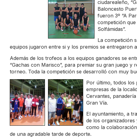
ciudarealeño, “
Baloncesto Puert
fueron 3º “A Par
competición que 
Solfámidas”.
La competición se
equipos jugaron entre si y los premios se entregaron a
Además de los trofeos a los equipos ganadores se entr
“Gachas con Marisco”, para premiar su gran juego y re
torneo. Toda la competición se desarrolló con muy bue
Por último, todos los 
empresas de la locali
Cervantes, panadería
Gran Vía.
El ayuntamiento, a tr
de los organizadores y
como la colaboración 
de una agradable tarde de deporte.