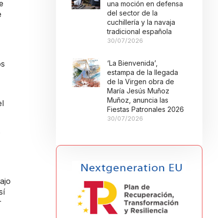
e
una moción en defensa
del sector de la
e
cuchillería y la navaja
tradicional española
30/07/2026
‘La Bienvenida’,
os
estampa de la llegada
de la Virgen obra de
María Jesús Muñoz
Muñoz, anuncia las
el
Fiestas Patronales 2026
30/07/2026
s
ajo
sí
r