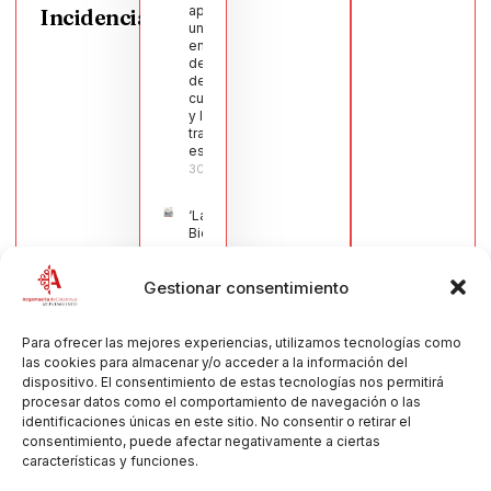
aprueba
Incidencias
una moción
en defensa
del sector
de la
cuchillería
y la navaja
tradicional
española
30/07/2026
‘La
Bienvenida’,
estampa de
la llegada
Gestionar consentimiento
de la Virgen
obra de
María Jesús
Muñoz
Para ofrecer las mejores experiencias, utilizamos tecnologías como
Muñoz,
las cookies para almacenar y/o acceder a la información del
anuncia las
dispositivo. El consentimiento de estas tecnologías nos permitirá
Fiestas
procesar datos como el comportamiento de navegación o las
Patronales
identificaciones únicas en este sitio. No consentir o retirar el
2026
consentimiento, puede afectar negativamente a ciertas
30/07/2026
características y funciones.