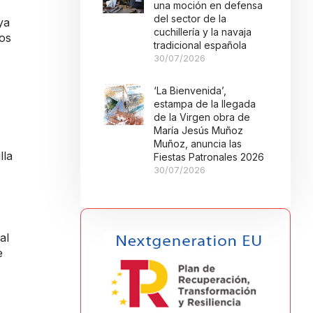
una moción en defensa
del sector de la
ya
cuchillería y la navaja
dos
tradicional española
30/07/2026
‘La Bienvenida’,
estampa de la llegada
de la Virgen obra de
María Jesús Muñoz
Muñoz, anuncia las
lla
Fiestas Patronales 2026
30/07/2026
al
e