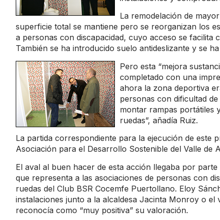
La remodelación de mayor e
superficie total se mantiene pero se reorganizan los e
a personas con discapacidad, cuyo acceso se facilita
También se ha introducido suelo antideslizante y se h
Pero esta “mejora sustanci
completado con una impresc
ahora la zona deportiva e
personas con dificultad d
montar rampas portátiles y 
ruedas”, añadía Ruiz.
La partida correspondiente para la ejecución de este 
Asociación para el Desarrollo Sostenible del Valle de A
El aval al buen hacer de esta acción llegaba por parte
que representa a las asociaciones de personas con dis
ruedas del Club BSR Cocemfe Puertollano. Eloy Sánche
instalaciones junto a la alcaldesa Jacinta Monroy o el
reconocía como “muy positiva” su valoración.