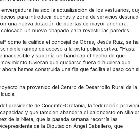
nvergadura ha sido la actualización de los vestuarios, cu
spacios para introducir duchas y zona de servicios destina
 con una nueva dotación de puertas de mayor anchura.
a colocado un nuevo chapado para revestir las paredes.
al” como la califica el concejal de Obras, Jesús Ruiz, se ha
indible rampa de acceso a la pista polideportiva. “Hasta
ra inaccesible y suponía un hándicap el hecho de que
e movimiento tuvieran que quedarse fuera o hubiera que
ahora hemos construida una fija que facilita el paso con si
proyecto ha provenido del Centro de Desarrollo Rural de la
lcudia.
 del presidente de Cocemfe-Oretania, la federación provinci
capacidad y que también abandera el baloncesto en silla d
z de la Nieta, que la pasada semana recorría las
 vicepresidente de la Diputación Ángel Caballero, que