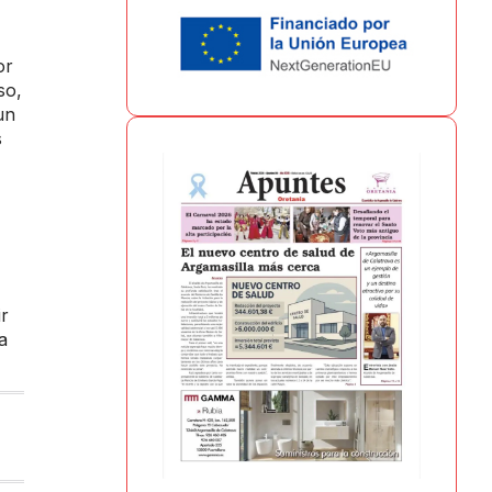
or
so,
un
s
r
a