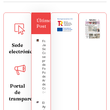
Últimos
Post
Francisco
Sede
Javier
Segura
electrónica
Castellanos
será el
pregonero
de las
Fiestas
Patronales
de
Argamasilla
de
Portal
Calatrava
de
04/08/2026
transparencia
El
Ayuntamiento