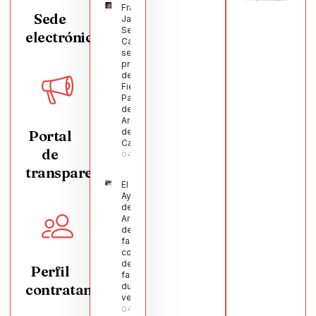
Francisco
Sede
Javier
Segura
electrónica
Castellanos
será el
pregonero
de las
Fiestas
Patronales
de
Argamasilla
de
Portal
Calatrava
de
04/08/2026
transparencia
El
Ayuntamiento
de
Argamasilla
de Calatrava
facilita la
conciliación
de 200
Perfil
familias
contratante
durante el
verano
04/08/2026