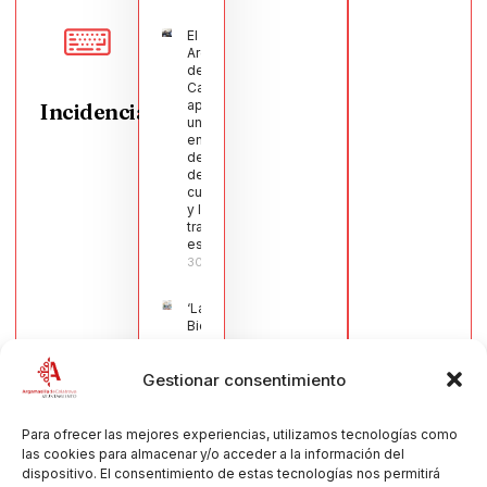
El Pleno de
Argamasilla
de
Calatrava
aprueba
Incidencias
una moción
en defensa
del sector
de la
cuchillería
y la navaja
tradicional
española
30/07/2026
‘La
Bienvenida’,
estampa de
la llegada
Gestionar consentimiento
de la Virgen
obra de
María Jesús
Muñoz
Para ofrecer las mejores experiencias, utilizamos tecnologías como
Muñoz,
las cookies para almacenar y/o acceder a la información del
anuncia las
dispositivo. El consentimiento de estas tecnologías nos permitirá
Fiestas