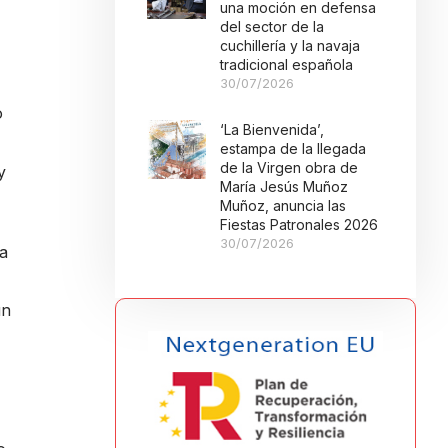
una moción en defensa
del sector de la
cuchillería y la navaja
tradicional española
30/07/2026
o
‘La Bienvenida’,
estampa de la llegada
de la Virgen obra de
y
María Jesús Muñoz
Muñoz, anuncia las
Fiestas Patronales 2026
30/07/2026
la
un