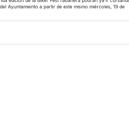
da edición de la Biker Fest rabanera podrán ya ir cursand
s del Ayuntamiento a partir de este mismo miércoles, 19 de