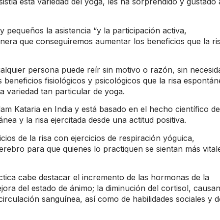
stía esta variedad del yoga, les ha sorprendido y gustado 
 pequeños la asistencia “y la participación activa,
anera que conseguiremos aumentar los beneficios que la ri
ualquier persona puede reír sin motivo o razón, sin necesid
eneficios fisiológicos y psicológicos que la risa espontán
 variedad tan particular de yoga.
am Kataria en India y está basado en el hecho científico de
nea y la risa ejercitada desde una actitud positiva.
cios de la risa con ejercicios de respiración yóguica,
erebro para que quienes lo practiquen se sientan más vital
ctica cabe destacar el incremento de las hormonas de la
ejora del estado de ánimo; la diminución del cortisol, causa
 circulación sanguínea, así como de habilidades sociales y d