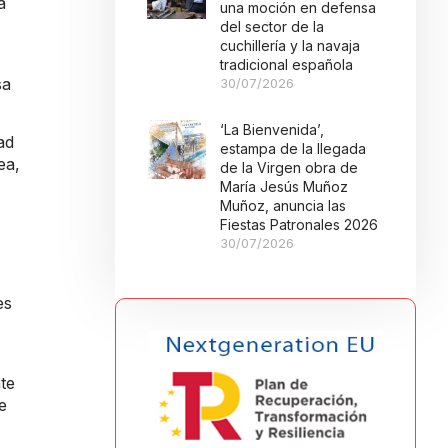
a
una moción en defensa
del sector de la
cuchillería y la navaja
tradicional española
sa
30/07/2026
‘La Bienvenida’,
ad
estampa de la llegada
ea,
de la Virgen obra de
María Jesús Muñoz
Muñoz, anuncia las
Fiestas Patronales 2026
30/07/2026
es
nte
e