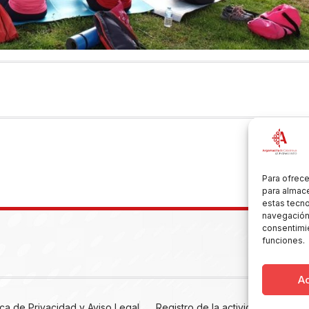
Para ofrece
para almace
estas tecn
navegación o
consentimie
funciones.
A
tica de Privacidad y Aviso Legal
Registro de la actividad
Cooki