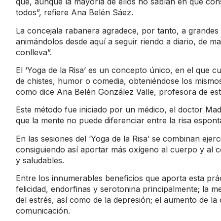
que, aunque la mayoría de ellos no sabían en qué consi
todos”, refiere Ana Belén Sáez.
La concejala rabanera agradece, por tanto, a grandes y
animándolos desde aquí a seguir riendo a diario, de m
conlleva”.
El ‘Yoga de la Risa’ es un concepto único, en el que c
de chistes, humor o comedia, obteniéndose los mismos b
como dice Ana Belén González Valle, profesora de esta
Este método fue iniciado por un médico, el doctor Mad
que la mente no puede diferenciar entre la risa espontá
En las sesiones del ‘Yoga de la Risa’ se combinan ejerci
consiguiendo así aportar más oxígeno al cuerpo y al c
y saludables.
Entre los innumerables beneficios que aporta esta prá
felicidad, endorfinas y serotonina principalmente; la m
del estrés, así como de la depresión; el aumento de la
comunicación.