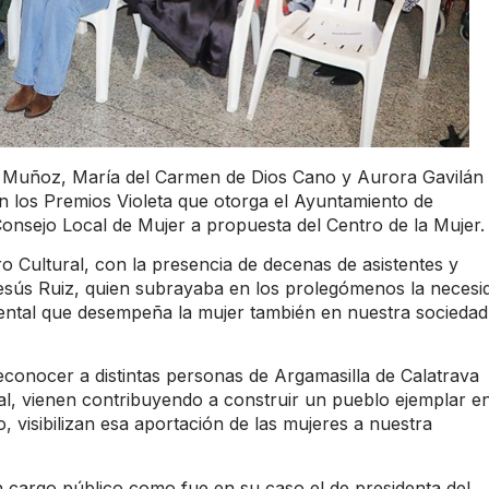
Muñoz, María del Carmen de Dios Cano y Aurora Gavilán
n los Premios Violeta que otorga el Ayuntamiento de
onsejo Local de Mujer a propuesta del Centro de la Mujer.
ro Cultural, con la presencia de decenas de asistentes y
, Jesús Ruiz, quien subrayaba en los prolegómenos la necesi
mental que desempeña la mujer también en nuestra sociedad
reconocer a distintas personas de Argamasilla de Calatrava
al, vienen contribuyendo a construir un pueblo ejemplar e
, visibilizan esa aportación de las mujeres a nuestra
 cargo público como fue en su caso el de presidenta del