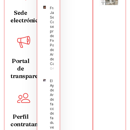
Francisco
Sede
Javier
Segura
electrónica
Castellanos
será el
pregonero
de las
Fiestas
Patronales
de
Argamasilla
de
Portal
Calatrava
de
04/08/2026
transparencia
El
Ayuntamiento
de
Argamasilla
de Calatrava
facilita la
conciliación
de 200
Perfil
familias
contratante
durante el
verano