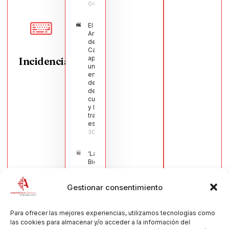
04/08/2026
El Pleno de
Argamasilla
de
Calatrava
aprueba
Incidencias
una moción
en defensa
del sector
de la
cuchillería
y la navaja
tradicional
española
30/07/2026
‘La
Bienvenida’,
estampa de
la llegada
Gestionar consentimiento
de la Virgen
obra de
María Jesús
Muñoz
Para ofrecer las mejores experiencias, utilizamos tecnologías como
Muñoz,
las cookies para almacenar y/o acceder a la información del
anuncia las