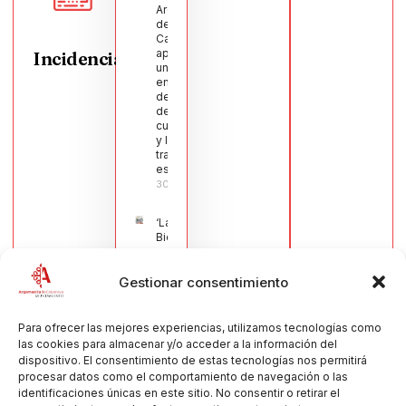
Argamasilla
de
Calatrava
aprueba
Incidencias
una moción
en defensa
del sector
de la
cuchillería
y la navaja
tradicional
española
30/07/2026
‘La
Bienvenida’,
estampa de
la llegada
Gestionar consentimiento
de la Virgen
obra de
María Jesús
Muñoz
Para ofrecer las mejores experiencias, utilizamos tecnologías como
Muñoz,
las cookies para almacenar y/o acceder a la información del
anuncia las
dispositivo. El consentimiento de estas tecnologías nos permitirá
Fiestas
procesar datos como el comportamiento de navegación o las
Patronales
identificaciones únicas en este sitio. No consentir o retirar el
2026