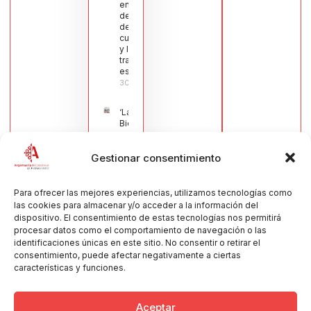
en defensa
del sector
de la
cuchillería
y la navaja
tradicional
española
30/07/2026
‘La
Bienvenida’,
estampa de
la llegada
Gestionar consentimiento
de la Virgen
obra de
María Jesús
Muñoz
Para ofrecer las mejores experiencias, utilizamos tecnologías como
Muñoz,
las cookies para almacenar y/o acceder a la información del
anuncia las
dispositivo. El consentimiento de estas tecnologías nos permitirá
Fiestas
procesar datos como el comportamiento de navegación o las
Patronales
identificaciones únicas en este sitio. No consentir o retirar el
2026
consentimiento, puede afectar negativamente a ciertas
30/07/2026
características y funciones.
Aceptar