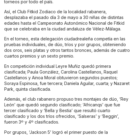
torneos por todo el país.
Así, el Club Fitkid Zodiaco de la localidad rabanera,
desplazaba el pasado día 3 de mayo a 30 niñas de distintas
edades hasta el Campeonato Autonómico Nacional de Fitkid
que se celebraba en la ciudad andaluza de Vélez-Málaga.
En el torneo, esta delegación ciudadrealeña competía en las
pruebas individuales, de dúo, tríos y por grupos, obteniendo
dos oros, seis platas y otros tantos bronces, además de cuatro
cuartos premios y un sexto premio.
En competición individual Leyre Muñiz quedó primera
clasificada; Paula González, Carolina Castellanos, Raquel
Castellanos y Ainoa Moral obtuvieron segundos puestos;
Soraya Espinosa, fue tercera; Daniela Aguilar, cuarta; y Nazaret
Park, quinta clasificada.
Además, el club rabanero propuso tres montajes de dúo, ‘Rey
León’ que quedó segundo clasificado; ‘Africanqs’ que fue
tercer clasificado y ‘Bella y Bestia’ que resultó cuarto
clasificado y los dos tríos ofrecidos, ‘Salseras’ y ‘Beggin’,
fueron 3º y 4º clasificados.
Por grupos, ‘Jackson 5’ logró el primer puesto de la