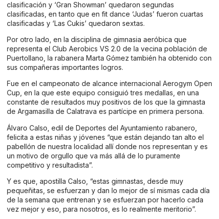
clasificación y ‘Gran Showman’ quedaron segundas
clasificadas, en tanto que en fit dance ‘Judas’ fueron cuartas
clasificadas y ‘Las Cukis’ quedaron sextas.
Por otro lado, en la disciplina de gimnasia aeróbica que
representa el Club Aerobics VS 2.0 de la vecina población de
Puertollano, la rabanera Marta Gómez también ha obtenido con
sus compañeras importantes logros.
Fue en el campeonato de alcance internacional Aerogym Open
Cup, en la que este equipo consiguió tres medallas, en una
constante de resultados muy positivos de los que la gimnasta
de Argamasilla de Calatrava es partícipe en primera persona.
Álvaro Calso, edil de Deportes del Ayuntamiento rabanero,
felicita a estas niñas y jóvenes “que están dejando tan alto el
pabellón de nuestra localidad allí donde nos representan y es
un motivo de orgullo que va más allá de lo puramente
competitivo y resultadista”.
Y es que, apostilla Calso, “estas gimnastas, desde muy
pequeñitas, se esfuerzan y dan lo mejor de sí mismas cada día
de la semana que entrenan y se esfuerzan por hacerlo cada
vez mejor y eso, para nosotros, es lo realmente meritorio”.