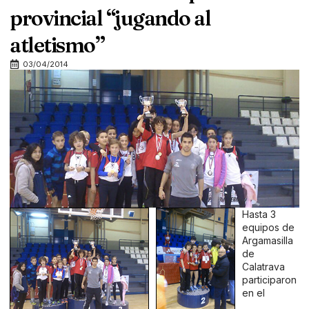
provincial “jugando al
atletismo”
03/04/2014
Hasta 3
equipos de
Argamasilla
de
Calatrava
participaron
en el