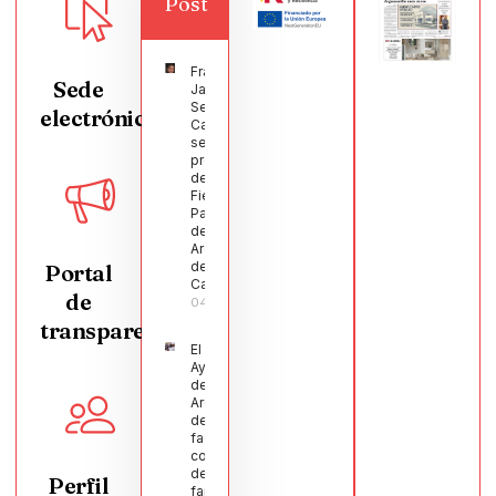
Post
Francisco
Sede
Javier
Segura
electrónica
Castellanos
será el
pregonero
de las
Fiestas
Patronales
de
Argamasilla
de
Portal
Calatrava
de
04/08/2026
transparencia
El
Ayuntamiento
de
Argamasilla
de Calatrava
facilita la
conciliación
de 200
Perfil
familias