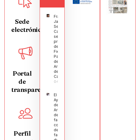
Francisco
Sede
Javier
Segura
electrónica
Castellanos
será el
pregonero
de las
Fiestas
Patronales
de
Argamasilla
de
Portal
Calatrava
de
04/08/2026
transparencia
El
Ayuntamiento
de
Argamasilla
de Calatrava
facilita la
conciliación
de 200
Perfil
familias
durante el