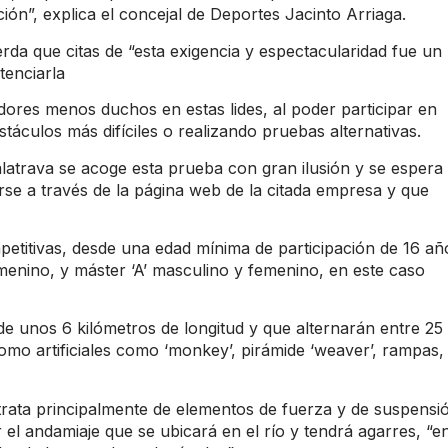
ón”, explica el concejal de Deportes Jacinto Arriaga.
erda que citas de “esta exigencia y espectacularidad fue un
tenciarla
ores menos duchos en estas lides, al poder participar en
culos más difíciles o realizando pruebas alternativas.
latrava se acoge esta prueba con gran ilusión y se espera
irse a través de la página web de la citada empresa y que
petitivas, desde una edad mínima de participación de 16 añ
enino, y máster ‘A’ masculino y femenino, en este caso
e unos 6 kilómetros de longitud y que alternarán entre 25
como artificiales como ‘monkey’, pirámide ‘weaver’, rampas,
 trata principalmente de elementos de fuerza y de suspensi
el andamiaje que se ubicará en el río y tendrá agarres, “e