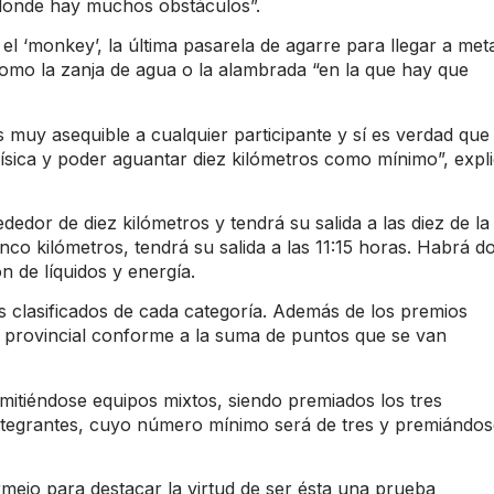
, donde hay muchos obstáculos”.
 el ‘monkey’, la última pasarela de agarre para llegar a meta
omo la zanja de agua o la alambrada “en la que hay que
s muy asequible a cualquier participante y sí es verdad que
física y poder aguantar diez kilómetros como mínimo”, expl
ededor de diez kilómetros y tendrá su salida a las diez de la
co kilómetros, tendrá su salida a las 11:15 horas. Habrá d
n de líquidos y energía.
s clasificados de cada categoría. Además de los premios
ito provincial conforme a la suma de puntos que se van
mitiéndose equipos mixtos, siendo premiados los tres
ntegrantes, cuyo número mínimo será de tres y premiándos
rmejo para destacar la virtud de ser ésta una prueba