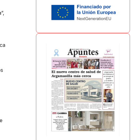
”,
ica
os
e