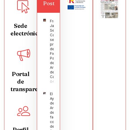
Post
Francisco
Sede
Javier
Segura
electrónica
Castellanos
será el
pregonero
de las
Fiestas
Patronales
de
Argamasilla
de
Portal
Calatrava
de
04/08/2026
transparencia
El
Ayuntamiento
de
Argamasilla
de Calatrava
facilita la
conciliación
de 200
Perfil