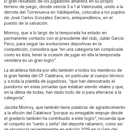
El gran resultado de los jugadores amarillos en su propio
terreno de juego, donde vencía 3 a 1 al Valenzuela, unido a la
derrota del Torrenueva en Valdepeñas, colocaba a los pupilos
de José Carlos González Zarcero, antepenúltimos, en el
puesto de la salvación.
Monroy, que a lo largo de la temporada ha estado en
permanente contacto con el presidente del club, Julián García
Peco, para seguir las evoluciones deportivas en la
competición, considera que “en una categoría tan complicada
como es ésta, tener la ocasión de jugar en ella la temporada
venidera es un gran logro”.
La alcaldesa felicita por ello también a todos los miembros de
la gran familia del CF Calatrava, en particular al cuerpo técnico
y a toda la plantilla de jugadores, “que han demostrado el
pundonor en estas jornadas que estaban siendo vitales y que,
en la última de todas, han dado todo de sí para aferrarse a la
categoría”.
Jacinta Monroy, que también tiene palabras de agradecimiento
a la afición del Calatrava “porque su innegable empuje desde
el graderío también ha contribuido a este logro”, recuerda que
el conjunto es “santo y seña” del deporte rabanero, como así
se reconocía recientemente en edición 2019 en la Gala del