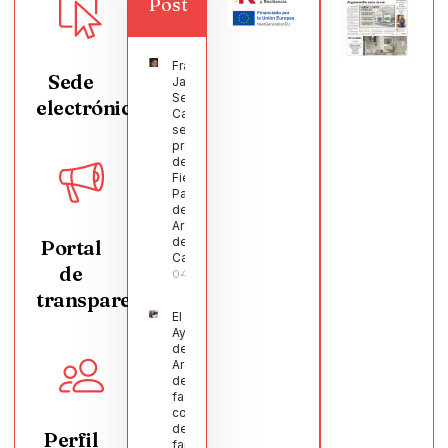
Post
Francisco
Sede
Javier
Segura
electrónica
Castellanos
será el
pregonero
de las
Fiestas
Patronales
de
Argamasilla
de
Portal
Calatrava
de
04/08/2026
transparencia
El
Ayuntamiento
de
Argamasilla
de Calatrava
facilita la
conciliación
de 200
Perfil
familias