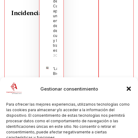
de
Calatrava
aprueba
Incidencias
una moción
en defensa
del sector
de la
cuchillería
y la navaja
tradicional
española
30/07/2026
‘La
Bienvenida’,
estampa de
la llegada
Gestionar consentimiento
de la Virgen
obra de
María Jesús
Muñoz
Para ofrecer las mejores experiencias, utilizamos tecnologías como
Muñoz,
las cookies para almacenar y/o acceder a la información del
anuncia las
dispositivo. El consentimiento de estas tecnologías nos permitirá
Fiestas
procesar datos como el comportamiento de navegación o las
Patronales
identificaciones únicas en este sitio. No consentir o retirar el
2026
consentimiento, puede afectar negativamente a ciertas
30/07/2026
características y funciones.