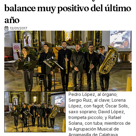
balance muy positivo del último
año
12/01/2017
Pedro López, al órgano;
Sergio Ruiz, al clave; Lorena
López, con fagot; Óscar Solís,
saxo soprano; David López,
trompeta piccolo; y Rafael
Solana, con tuba; miembros de
la Agrupación Musical de
Argamasilla de Calatrava,