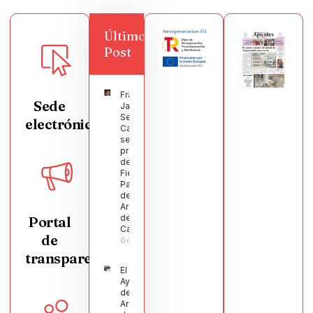
Últimos
Post
Francisco
Sede
Javier
Segura
electrónica
Castellanos
será el
pregonero
de las
Fiestas
Patronales
de
Argamasilla
de
Portal
Calatrava
de
04/08/2026
transparencia
El
Ayuntamiento
de
Argamasilla