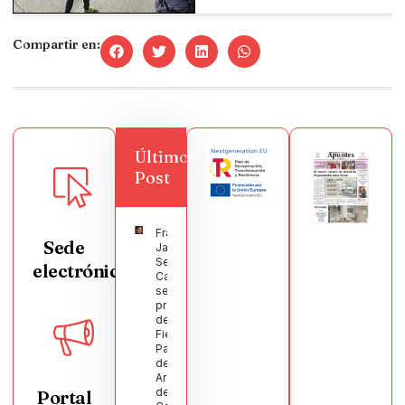
Compartir en:
Últimos
Post
Francisco
Sede
Javier
Segura
electrónica
Castellanos
será el
pregonero
de las
Fiestas
Patronales
de
Argamasilla
de
Portal