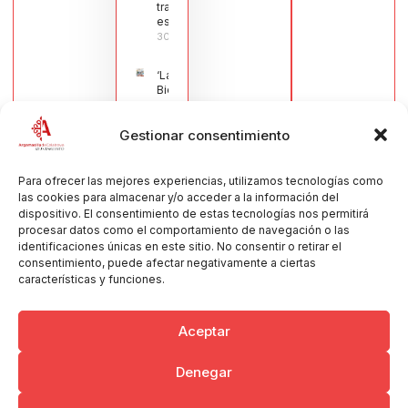
tradicional
española
30/07/2026
‘La
Bienvenida’,
estampa de
la llegada
Gestionar consentimiento
de la Virgen
obra de
María Jesús
Muñoz
Para ofrecer las mejores experiencias, utilizamos tecnologías como
Muñoz,
las cookies para almacenar y/o acceder a la información del
anuncia las
dispositivo. El consentimiento de estas tecnologías nos permitirá
Fiestas
procesar datos como el comportamiento de navegación o las
Patronales
identificaciones únicas en este sitio. No consentir o retirar el
2026
consentimiento, puede afectar negativamente a ciertas
30/07/2026
características y funciones.
Aceptar
Denegar
Copyright © 2026 Ayuntamiento de Argamasilla de Calatrava