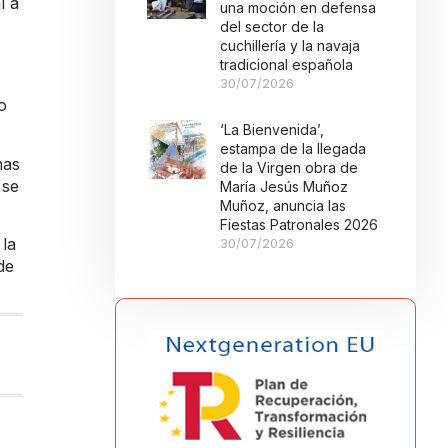
l a
una moción en defensa
del sector de la
cuchillería y la navaja
tradicional española
30/07/2026
o
‘La Bienvenida’,
estampa de la llegada
nas
de la Virgen obra de
 se
María Jesús Muñoz
Muñoz, anuncia las
Fiestas Patronales 2026
 la
30/07/2026
de