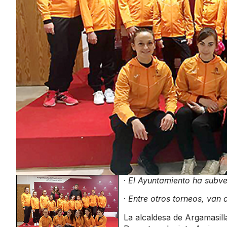
·
El Ayuntamiento ha subve
·
Entre otros torneos, van
La alcaldesa de Argamasill