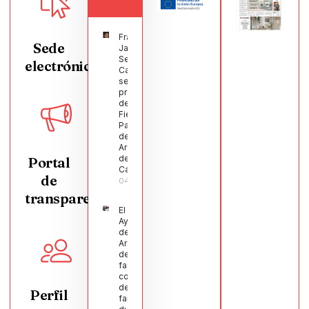
Francisco
Sede
Javier
Segura
electrónica
Castellanos
será el
pregonero
de las
Fiestas
Patronales
de
Argamasilla
de
Portal
Calatrava
de
04/08/2026
transparencia
El
Ayuntamiento
de
Argamasilla
de Calatrava
facilita la
conciliación
de 200
Perfil
familias